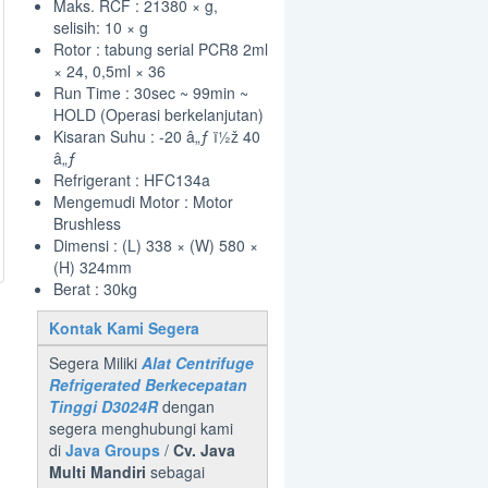
Maks. RCF : 21380 × g,
selisih: 10 × g
Rotor : tabung serial PCR8 2ml
× 24, 0,5ml × 36
Run Time : 30sec ~ 99min ~
HOLD (Operasi berkelanjutan)
Kisaran Suhu : -20 â„ƒ ï½ž 40
â„ƒ
Refrigerant : HFC134a
Mengemudi Motor : Motor
Brushless
Dimensi : (L) 338 × (W) 580 ×
(H) 324mm
Berat : 30kg
Kontak Kami Segera
Segera Miliki
Alat Centrifuge
Refrigerated Berkecepatan
Tinggi D3024R
dengan
segera menghubungi kami
di
Java Groups
/
Cv. Java
Multi Mandiri
sebagai