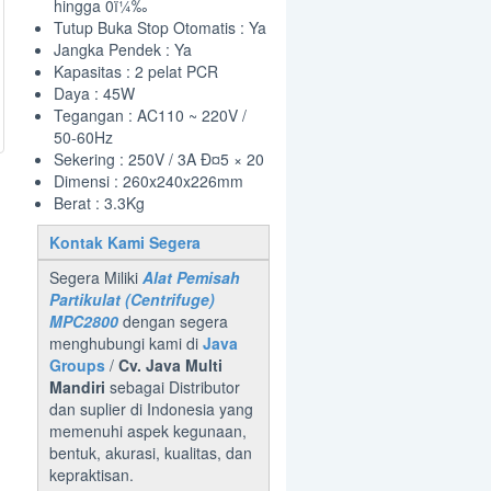
hingga 0ï¼‰
Tutup Buka Stop Otomatis : Ya
Jangka Pendek : Ya
Kapasitas : 2 pelat PCR
Daya : 45W
Tegangan : AC110 ~ 220V /
50-60Hz
Sekering : 250V / 3A Ð¤5 × 20
Dimensi : 260x240x226mm
Berat : 3.3Kg
Kontak Kami Segera
Segera Miliki
Alat Pemisah
Partikulat (Centrifuge)
MPC2800
dengan segera
menghubungi kami di
Java
Groups
/
Cv. Java Multi
Mandiri
sebagai Distributor
dan suplier di Indonesia yang
memenuhi aspek kegunaan,
bentuk, akurasi, kualitas, dan
kepraktisan.