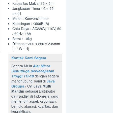
Kapasitas Mak s: 12 x 5ml
Jangkauan Timer : 0 ~ 99
menit
Motor : Konversi motor
Kebisingan : ≤60dB (A)
Catu Daya : AC220V; 110V; 50
/ 60Hz; 18A
Berat : 10kg
Dimensi : 360 x 250 x 235mm
(L * W * H)
Kontak Kami Segera
Segera Miliki
Alat Micro
Centrifuge Berkecepatan
Tinggi TG-18
dengan segera
menghubungi kami di
Java
Groups
/
Cv. Java Multi
Mandiri
sebagai Distributor
dan suplier di Indonesia yang
memenuhi aspek kegunaan,
bentuk, akurasi, kualitas, dan
kepraktisan.