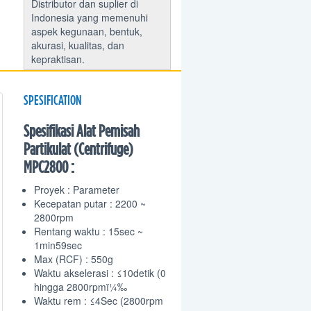
Distributor dan suplier di
Indonesia yang memenuhi
aspek kegunaan, bentuk,
akurasi, kualitas, dan
kepraktisan.
SPESIFICATION
Spesifikasi Alat Pemisah
Partikulat (Centrifuge)
MPC2800 :
Proyek : Parameter
Kecepatan putar : 2200 ~
2800rpm
Rentang waktu : 15sec ~
1min59sec
Max (RCF) : 550g
Waktu akselerasi : ≤10detik (0
hingga 2800rpmï¼‰
Waktu rem : ≤4Sec (2800rpm