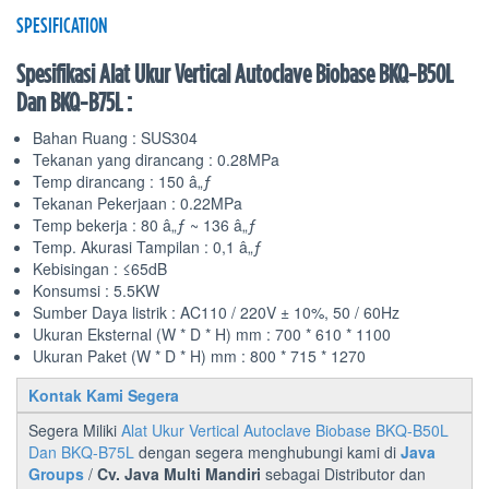
SPESIFICATION
Spesifikasi Alat Ukur Vertical Autoclave Biobase BKQ-B50L
Dan BKQ-B75L :
Bahan Ruang : SUS304
Tekanan yang dirancang : 0.28MPa
Temp dirancang : 150 â„ƒ
Tekanan Pekerjaan : 0.22MPa
Temp bekerja : 80 â„ƒ ~ 136 â„ƒ
Temp. Akurasi Tampilan : 0,1 â„ƒ
Kebisingan : ≤65dB
Konsumsi : 5.5KW
Sumber Daya listrik : AC110 / 220V ± 10%, 50 / 60Hz
Ukuran Eksternal (W * D * H) mm : 700 * 610 * 1100
Ukuran Paket (W * D * H) mm : 800 * 715 * 1270
Kontak Kami Segera
Segera Miliki
Alat Ukur Vertical Autoclave Biobase BKQ-B50L
Dan BKQ-B75L
dengan segera menghubungi kami di
Java
Groups
/
Cv. Java Multi Mandiri
sebagai Distributor dan