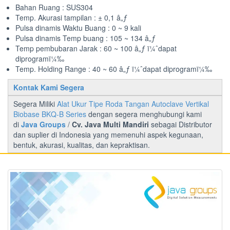
Bahan Ruang : SUS304
Temp. Akurasi tampilan : ± 0,1 â„ƒ
Pulsa dinamis Waktu Buang : 0 ~ 9 kali
Pulsa dinamis Temp buang : 105 ~ 134 â„ƒ
Temp pembubaran Jarak : 60 ~ 100 â„ƒ ï¼ˆdapat
diprogramï¼‰
Temp. Holding Range : 40 ~ 60 â„ƒ ï¼ˆdapat diprogramï¼‰
Kontak Kami Segera
Segera Miliki
Alat Ukur Tipe Roda Tangan Autoclave Vertikal
Biobase BKQ-B Series
dengan segera menghubungi kami
di
Java Groups
/
Cv. Java Multi Mandiri
sebagai Distributor
dan suplier di Indonesia yang memenuhi aspek kegunaan,
bentuk, akurasi, kualitas, dan kepraktisan.