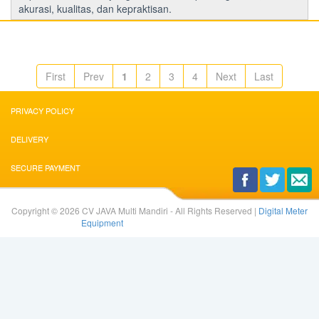
akurasi, kualitas, dan kepraktisan.
First
Prev
1
2
3
4
Next
Last
PRIVACY POLICY
DELIVERY
SECURE PAYMENT
Copyright © 2026 CV JAVA Multi Mandiri - All Rights Reserved |
Digital Meter
Equipment