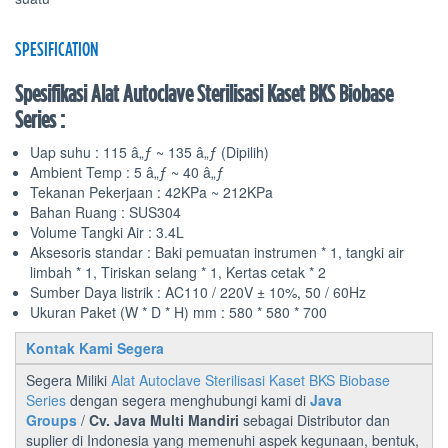
SPESIFICATION
Spesifikasi Alat Autoclave Sterilisasi Kaset BKS Biobase
Series :
Uap suhu : 115 â„ƒ ~ 135 â„ƒ (Dipilih)
Ambient Temp : 5 â„ƒ ~ 40 â„ƒ
Tekanan Pekerjaan : 42KPa ~ 212KPa
Bahan Ruang : SUS304
Volume Tangki Air : 3.4L
Aksesoris standar : Baki pemuatan instrumen * 1, tangki air
limbah * 1, Tiriskan selang * 1, Kertas cetak * 2
Sumber Daya listrik : AC110 / 220V ± 10%, 50 / 60Hz
Ukuran Paket (W * D * H) mm : 580 * 580 * 700
Kontak Kami Segera
Segera Miliki
Alat Autoclave Sterilisasi Kaset BKS Biobase
Series
dengan segera menghubungi kami di
Java
Groups
/
Cv. Java Multi Mandiri
sebagai Distributor dan
suplier di Indonesia yang memenuhi aspek kegunaan, bentuk,