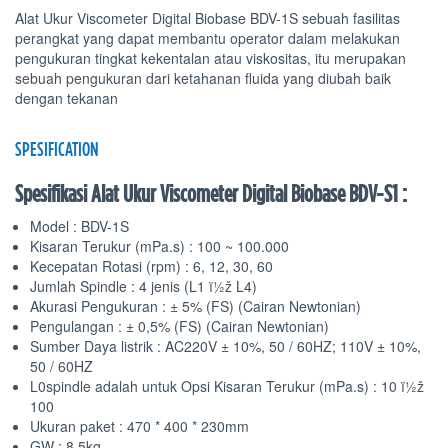
Alat Ukur Viscometer Digital Biobase BDV-1S sebuah fasilitas
perangkat yang dapat membantu operator dalam melakukan
pengukuran tingkat kekentalan atau viskositas, itu merupakan
sebuah pengukuran dari ketahanan fluida yang diubah baik
dengan tekanan
SPESIFICATION
Spesifikasi Alat Ukur Viscometer Digital Biobase BDV-S1 :
Model : BDV-1S
Kisaran Terukur (mPa.s) : 100 ~ 100.000
Kecepatan Rotasi (rpm) : 6, 12, 30, 60
Jumlah Spindle : 4 jenis (L1 ï½ž L4)
Akurasi Pengukuran : ± 5% (FS) (Cairan Newtonian)
Pengulangan : ± 0,5% (FS) (Cairan Newtonian)
Sumber Daya listrik : AC220V ± 10%, 50 / 60HZ; 110V ± 10%,
50 / 60HZ
L0spindle adalah untuk Opsi Kisaran Terukur (mPa.s) : 10 ï½ž
100
Ukuran paket : 470 * 400 * 230mm
GW : 8.5kg