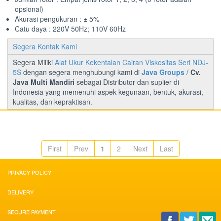
opsional)
Akurasi pengukuran : ± 5%
Catu daya : 220V 50Hz; 110V 60Hz
Segera Kontak Kami
Segera Miliki
Alat Ukur Kekentalan Cairan Viskositas Seri NDJ-
5S
dengan segera menghubungi kami di
Java Groups
/
Cv.
Java Multi Mandiri
sebagai Distributor dan suplier di
Indonesia yang memenuhi aspek kegunaan, bentuk, akurasi,
kualitas, dan kepraktisan.
First
Prev
1
2
Next
Last
PRIVACY POLICY
DELIVERY
SECURE PAYMENT