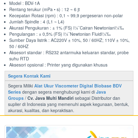
Model : BDV-1A
Rentang terukur (mPa • s) : 12 ~ 6 jt
Kecepatan Rotasi (rpm) : 0,1 ~ 99,9 pergeseran non-polar
Jumlah Spindle : 4 (L1 ~ L4)
Akurasi Pengukuran : ± 1% (FS) ï¼ˆCairan Newtonianï¼‰
Pengulangan : ± 0,5% (FS) ï¼ˆNewtonian Fluidï¼‰
Sumber Daya listrik : AC220V ± 10%, 50 / 60HZ; 110V ± 10%,
50 / 60HZ
Aksesori standar : RS232 antarmuka keluaran standar, probe
suhu RTD
Aksesori opsional : Printer yang digunakan khusus
Segera Kontak Kami
Segera Miliki
Alat Ukur Viscometer Digital Biobase BDV
Series
dengan segera menghubungi kami di
Java
Groups
/
Cv. Java Multi Mandiri
sebagai Distributor dan
suplier di Indonesia yang memenuhi aspek kegunaan, bentuk,
akurasi, kualitas, dan kepraktisan.