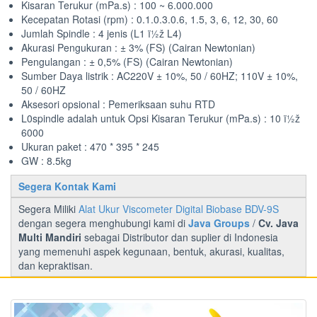
Kisaran Terukur (mPa.s) : 100 ~ 6.000.000
Kecepatan Rotasi (rpm) : 0.1.0.3.0.6, 1.5, 3, 6, 12, 30, 60
Jumlah Spindle : 4 jenis (L1 ï½ž L4)
Akurasi Pengukuran : ± 3% (FS) (Cairan Newtonian)
Pengulangan : ± 0,5% (FS) (Cairan Newtonian)
Sumber Daya listrik : AC220V ± 10%, 50 / 60HZ; 110V ± 10%,
50 / 60HZ
Aksesori opsional : Pemeriksaan suhu RTD
L0spindle adalah untuk Opsi Kisaran Terukur (mPa.s) : 10 ï½ž
6000
Ukuran paket : 470 * 395 * 245
GW : 8.5kg
Segera Kontak Kami
Segera Miliki
Alat Ukur Viscometer Digital Biobase BDV-9S
dengan segera menghubungi kami di
Java Groups
/
Cv. Java
Multi Mandiri
sebagai Distributor dan suplier di Indonesia
yang memenuhi aspek kegunaan, bentuk, akurasi, kualitas,
dan kepraktisan.