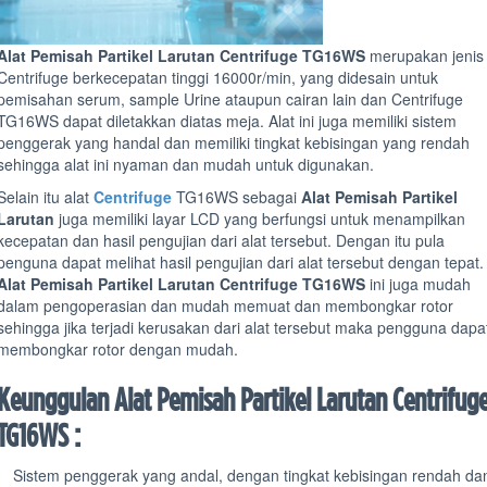
Alat Pemisah Partikel Larutan Centrifuge TG16WS
merupakan jenis
Centrifuge berkecepatan tinggi 16000r/min, yang didesain untuk
pemisahan serum, sample Urine ataupun cairan lain dan Centrifuge
TG16WS dapat diletakkan diatas meja. Alat ini juga memiliki sistem
penggerak yang handal dan memiliki tingkat kebisingan yang rendah
sehingga alat ini nyaman dan mudah untuk digunakan.
Selain itu alat
Centrifuge
TG16WS sebagai
Alat Pemisah Partikel
Larutan
juga memiliki layar LCD yang berfungsi untuk menampilkan
kecepatan dan hasil pengujian dari alat tersebut. Dengan itu pula
penguna dapat melihat hasil pengujian dari alat tersebut dengan tepat.
Alat Pemisah Partikel Larutan Centrifuge TG16WS
ini juga mudah
dalam pengoperasian dan mudah memuat dan membongkar rotor
sehingga jika terjadi kerusakan dari alat tersebut maka pengguna dapa
membongkar rotor dengan mudah.
Keunggulan Alat Pemisah Partikel Larutan Centrifug
TG16WS :
Sistem penggerak yang andal, dengan tingkat kebisingan rendah da