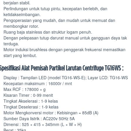
berjalan stabil.
Perlindungan untuk tutup pintu, kecepatan berlebih, dan
ketidakseimbangan.
Pengoperasian yang mudah, dan mudah untuk memuat dan
membongkar rotor.
Ruang baja stainless dan struktur logam penuh.
Dengan pelepasan tutup darurat manual untuk gangguan daya tak
terduga.
Motor induksi brushless dengan penggerak frekuensi memastikan
start yang lembut.
Spesifikasi Alat Pemisah Partikel Larutan Centrifuge TG16WS :
Display : Tampilan LED (model TG16-WS-E); Layar LCD: TG16-WS
Kecepatan maksimum : 16000r / mnt
Max RCF : 178000 × g
Kisaran Timer : 0-99 menit
Tingkat Akselerasi : 1-9 kelas
Tingkat Deselerasi : 1-9 kelas
Motor Mengkonversi motor : Kebisingan = 85dB (A)
Sumber Daya listrik : AC220v 50Hz 5A
Dimensi : 525 × 415 × 345mm (L × W × H)
Berat : 35kg