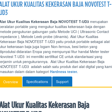
ALAT UKUR KUALITAS KEKERASAN BAJA NOVOTEST T-
UD3
Alat Ukur Kualitas Kekerasan Baja NOVOTEST T-UD3
merupakan
peralatan portable yang mengukur kualitas kekerasan baja dengan
metode pengukuran gabungan yaitu Metode UCI ( Ultrasonic Contact
Impedance ), Metode Leeb probe (dinamis). Alat Ukur Kualitas
Kekerasan Baja NOVOTEST T-UD3 yaitu produk portable sebagai alat
ukur kekerasan baja juga logam Non-ferrous, besi beton yang
diproduksi didaratan Eropa yang mempunyai fitur handal Meter tester
Novotest T-UD3 ini memiliki sertifikat CE untuk standarisasi yang
terjamin untuk pengukurannya. Alat Ukur Kualitas Kekerasan Baja
NOVOTEST T-UD3 adalah salah satu produk dari alat digital yang kam
masukan dalam dalam kategori
Hardness tester.
Specifications
Support
Overview
Alat Ukur Kualitas Kekerasan Baja