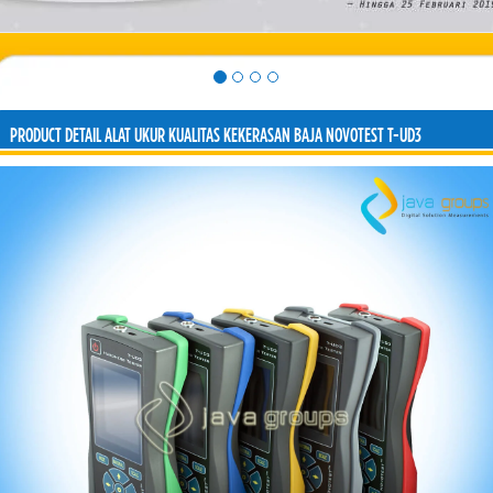
PRODUCT DETAIL ALAT UKUR KUALITAS KEKERASAN BAJA NOVOTEST T-UD3