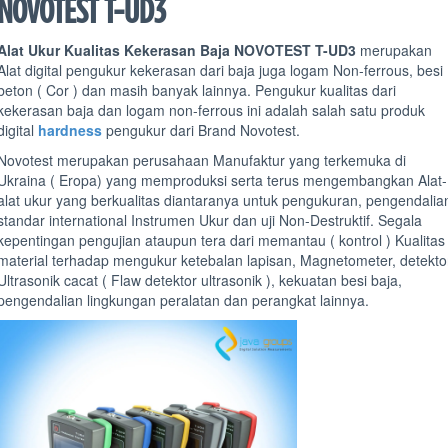
NOVOTEST T-UD3
Alat Ukur Kualitas Kekerasan Baja NOVOTEST T-UD3
merupakan
Alat digital pengukur kekerasan dari baja juga logam Non-ferrous, besi
beton ( Cor ) dan masih banyak lainnya. Pengukur kualitas dari
kekerasan baja dan logam non-ferrous ini adalah salah satu produk
digital
hardness
pengukur dari Brand Novotest.
Novotest merupakan perusahaan Manufaktur yang terkemuka di
Ukraina ( Eropa) yang memproduksi serta terus mengembangkan Alat-
alat ukur yang berkualitas diantaranya untuk pengukuran, pengendalia
standar international Instrumen Ukur dan uji Non-Destruktif. Segala
kepentingan pengujian ataupun tera dari memantau ( kontrol ) Kualitas
material terhadap mengukur ketebalan lapisan, Magnetometer, detekto
Ultrasonik cacat ( Flaw detektor ultrasonik ), kekuatan besi baja,
pengendalian lingkungan peralatan dan perangkat lainnya.